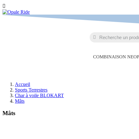

COMBINAISON NEO
Accueil
Sports Terrestres
Char à voile BLOKART
Mâts
Mâts