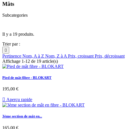
Mâts
Subcategories
Il y a 19 produits.
Trier par :

Pertinence
Nom, A à Z
Nom, Z à A
Prix, croissant
Prix, décroissant
Affichage 1-12 de 19 article(s)
Pied de mât fibre - BLOKART
Prix
195,00 €

Aperçu rapide
3ème section de mât en...
Prix
165,00 €