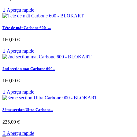

Aperçu rapide
Tête de mât Carbone 600 -...
Prix
160,00 €

Aperçu rapide
2nd section mat Carbone 600...
Prix
160,00 €

Aperçu rapide
3éme section Ultra Carbone...
Prix
225,00 €

Aperçu rapide