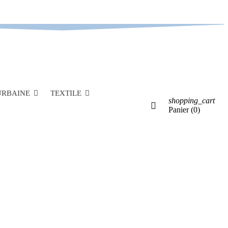
Berck sur Mer FR
06.58.67.31.25
 URBAINE
TEXTILE
shopping_cart
Panier
(0)