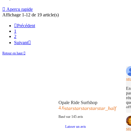

Aperçu rapide
Affichage 1-12 de 19 article(s)

Précédent
1
2
Suivant

Retour en haut

st
En 
pas
réu
Opale Ride Surfshop
que
off
4.6
star
star
star
star
star_half
Basé sur
145
avis
Laisser un avis
st