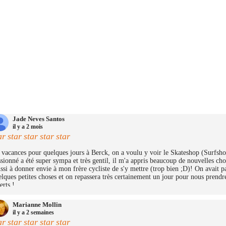
Jade Neves Santos
il y a 2 mois
ar
star
star
star
star
vacances pour quelques jours à Berck, on a voulu y voir le Skateshop (Surfshop)
sionné a été super sympa et très gentil, il m'a appris beaucoup de nouvelles cho
ssi à donner envie à mon frère cycliste de s'y mettre (trop bien ;D)! On avait 
lques petites choses et on repassera très certainement un jour pour nous prendre
erts !
Marianne Mollin
il y a 2 semaines
ar
star
star
star
star