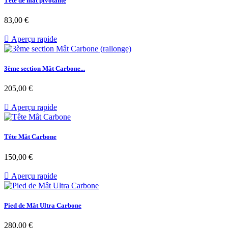
Tête de mât pivotante
Prix
83,00 €

Aperçu rapide
3ème section Mât Carbone...
Prix
205,00 €

Aperçu rapide
Tête Mât Carbone
Prix
150,00 €

Aperçu rapide
Pied de Mât Ultra Carbone
Prix
280,00 €