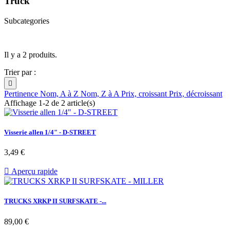
Truck
Subcategories
Il y a 2 produits.
Trier par :

Pertinence
Nom, A à Z
Nom, Z à A
Prix, croissant
Prix, décroissant
Affichage 1-2 de 2 article(s)
Visserie allen 1/4" - D-STREET
Prix
3,49 €

Aperçu rapide
TRUCKS XRKP II SURFSKATE -...
Prix
89,00 €