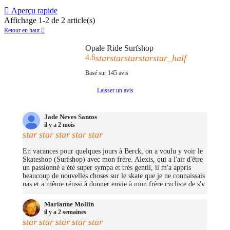

Aperçu rapide
Affichage 1-2 de 2 article(s)
Retour en haut

Opale Ride Surfshop
4.6
star
star
star
star
star_half
Basé sur
145
avis
Laisser un avis
Jade Neves Santos
il y a 2 mois
star
star
star
star
star
En vacances pour quelques jours à Berck, on a voulu y voir le
Skateshop (Surfshop) avec mon frère. Alexis, qui a l'air d'être
un passionné a été super sympa et très gentil, il m'a appris
beaucoup de nouvelles choses sur le skate que je ne connaissais
pas et a même réussi à donner envie à mon frère cycliste de s'y
mettre (trop bien ;D)! On avait pas pris beaucoup d'argent mais
j'ai pu me prendre quelques petites choses et on repassera très
Marianne Mollin
certainement un jour pour nous prendre un cruiser chacun.
il y a 2 semaines
(Merciii encore pour les stickers offerts !
star
star
star
star
star