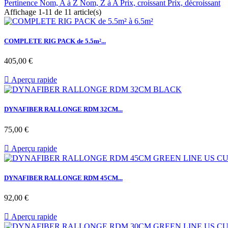
Pertinence
Nom, A à Z
Nom, Z à A
Prix, croissant
Prix, décroissant
Affichage 1-11 de 11 article(s)
COMPLETE RIG PACK de 5.5m²...
Prix
405,00 €

Aperçu rapide
DYNAFIBER RALLONGE RDM 32CM...
Prix
75,00 €

Aperçu rapide
DYNAFIBER RALLONGE RDM 45CM...
Prix
92,00 €

Aperçu rapide