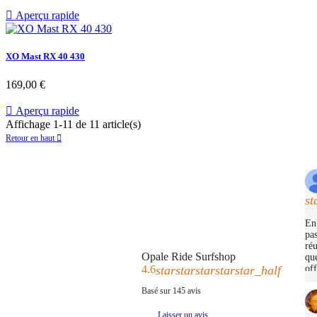

Aperçu rapide
XO Mast RX 40 430
Prix
169,00 €

Aperçu rapide
Affichage 1-11 de 11 article(s)
Retour en haut

st
En 
pas
réu
Opale Ride Surfshop
que
off
4.6
star
star
star
star
star_half
Basé sur
145
avis
Laisser un avis