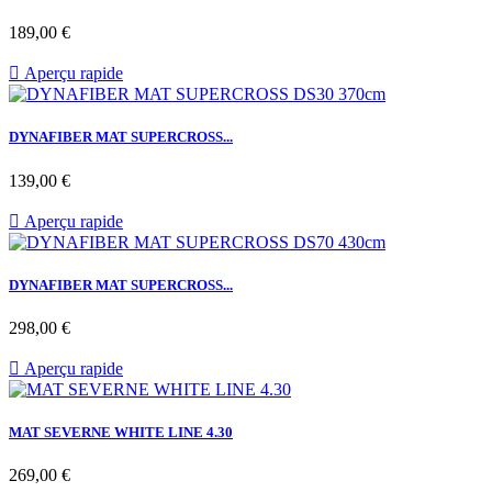
Prix
189,00 €

Aperçu rapide
DYNAFIBER MAT SUPERCROSS...
Prix
139,00 €

Aperçu rapide
DYNAFIBER MAT SUPERCROSS...
Prix
298,00 €

Aperçu rapide
MAT SEVERNE WHITE LINE 4.30
Prix
269,00 €