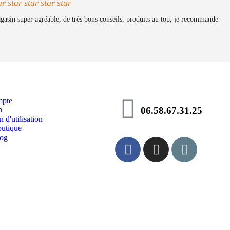
ar
star
star
star
star
gasin super agréable, de très bons conseils, produits au top, je recommande
pte
n
06.58.67.31.25
 d'utilisation
utique
log