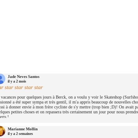
Jade Neves Santos
il y a 2 mois
ar
star
star
star
star
vacances pour quelques jours à Berck, on a voulu y voir le Skateshop (Surfshop)
sionné a été super sympa et très gentil, il m'a appris beaucoup de nouvelles cho
ssi à donner envie à mon frère cycliste de s'y mettre (trop bien ;D)! On avait 
lques petites choses et on repassera très certainement un jour pour nous prendre
erts !
Marianne Mollin
il y a 2 semaines