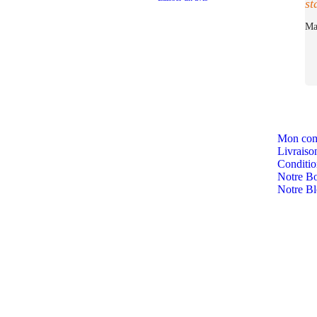
st
Ma
Mon com
Livraiso
Condition
Notre Bo
Notre B