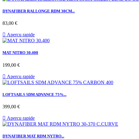
DYNAFIBER RALLONGE RDM 30CM...
Prix
83,00 €

Aperçu rapide
MAT NITRO 30.400
Prix
199,00 €

Aperçu rapide
LOFTSAILS SDM ADVANCE 75%...
Prix
399,00 €

Aperçu rapide
DYNAFIBER MAT RDM NYTRO...