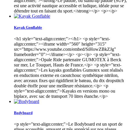
align:center;"><strong>Le paddle, ou stand-up paddle (SUP),
est une activité nautique accessible et ludique, idéale pour se
détendre tout en faisant du sport.</strong></p> <p></p>
Kayak Gonflable
<h1 style="text-align:center;"></h1> <p style="text-
align:center;"><iframe width="560" height="315"
src="https://www.youtube.com/embed/SiHowZBkZJg"
frameborder="0"></iframe></p> <p></p> <p style="text-
align:center;">Opale Ride partenaire GUMOTEX à Berck
sur mer, Le Touquet, Hauts de France.</p> <p style="text-
align:center;">Les kayaks gonflables Gumotex sont réalisés
en enductions externe en caoutchouc synthétique nitrilon,
avec arceaux fixes qui rigidifient le bateau, du dtx dropstitch
double étoffe pour une meilleure résistance.</p> <p
style="text-align:center;">Kayaks en versions mono ou
biplace, avec sac de transport 70 litres étanche.</p>
Bodyboard
<p style="text-align:center;">Le Bodyboard est un sport de
glisse accessible, amusant et très apprécié sur nos plages