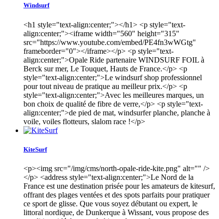
Windsurf
<h1 style="text-align:center;"></h1> <p style="text-
align:center;"><iframe width="560" height="315"
src="https://www.youtube.com/embed/PE4fn3wWGtg"
frameborder="0"></iframe></p> <p style="text-
align:center;">Opale Ride partenaire WINDSURF FOIL à
Berck sur mer, Le Touquet, Hauts de France.</p> <p
style="text-align:center;">Le windsurf shop professionnel
pour tout niveau de pratique au meilleur prix.</p> <p
style="text-align:center;">Avec les meilleures marques, un
bon choix de qualité de fibre de verre,</p> <p style="text-
align:center;">de pied de mat, windsurfer planche, planche à
voile, voiles flotteurs, slalom race !</p>
KiteSurf
<p><img src="/img/cms/north-opale-ride-kite.png" alt="" />
</p> <address style="text-align:center;">Le Nord de la
France est une destination prisée pour les amateurs de kitesurf,
offrant des plages ventées et des spots parfaits pour pratiquer
ce sport de glisse. Que vous soyez débutant ou expert, le
littoral nordique, de Dunkerque à Wissant, vous propose des