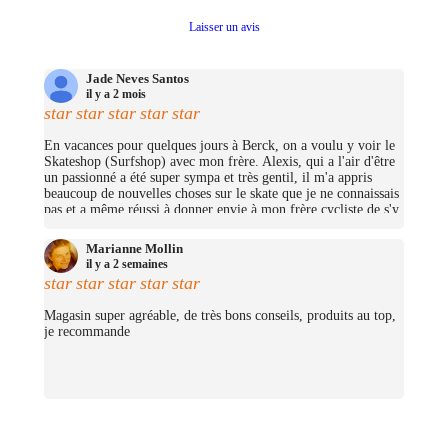
Laisser un avis
Jade Neves Santos
il y a 2 mois
star
star
star
star
star
En vacances pour quelques jours à Berck, on a voulu y voir le
Skateshop (Surfshop) avec mon frère. Alexis, qui a l'air d'être
un passionné a été super sympa et très gentil, il m'a appris
beaucoup de nouvelles choses sur le skate que je ne connaissais
pas et a même réussi à donner envie à mon frère cycliste de s'y
mettre (trop bien ;D)! On avait pas pris beaucoup d'argent mais
j'ai pu me prendre quelques petites choses et on repassera très
Marianne Mollin
certainement un jour pour nous prendre un cruiser chacun.
il y a 2 semaines
(Merciii encore pour les stickers offerts !
star
star
star
star
star
Magasin super agréable, de très bons conseils, produits au top,
je recommande