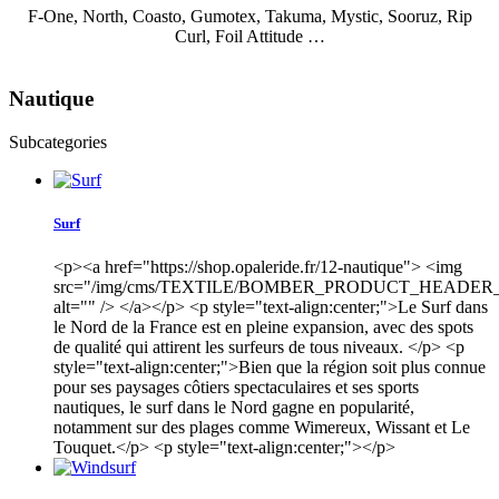
F-One, North, Coasto, Gumotex, Takuma, Mystic, Sooruz, Rip
Curl, Foil Attitude …
Nautique
Subcategories
Surf
<p><a href="https://shop.opaleride.fr/12-nautique"> <img
src="/img/cms/TEXTILE/BOMBER_PRODUCT_HEADER_2
alt="" /> </a></p> <p style="text-align:center;">Le Surf dans
le Nord de la France est en pleine expansion, avec des spots
de qualité qui attirent les surfeurs de tous niveaux. </p> <p
style="text-align:center;">Bien que la région soit plus connue
pour ses paysages côtiers spectaculaires et ses sports
nautiques, le surf dans le Nord gagne en popularité,
notamment sur des plages comme Wimereux, Wissant et Le
Touquet.</p> <p style="text-align:center;"></p>