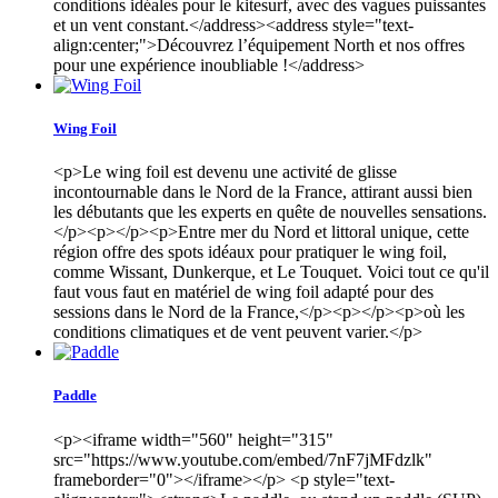
conditions idéales pour le kitesurf, avec des vagues puissantes
et un vent constant.</address><address style="text-
align:center;">Découvrez l’équipement North et nos offres
pour une expérience inoubliable !</address>
Wing Foil
<p>Le wing foil est devenu une activité de glisse
incontournable dans le Nord de la France, attirant aussi bien
les débutants que les experts en quête de nouvelles sensations.
</p><p></p><p>Entre mer du Nord et littoral unique, cette
région offre des spots idéaux pour pratiquer le wing foil,
comme Wissant, Dunkerque, et Le Touquet. Voici tout ce qu'il
faut vous faut en matériel de wing foil adapté pour des
sessions dans le Nord de la France,</p><p></p><p>où les
conditions climatiques et de vent peuvent varier.</p>
Paddle
<p><iframe width="560" height="315"
src="https://www.youtube.com/embed/7nF7jMFdzlk"
frameborder="0"></iframe></p> <p style="text-