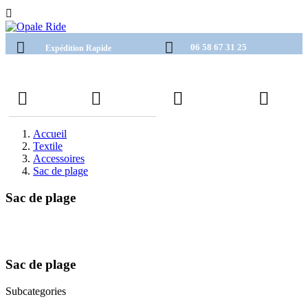

06 58 67 31 25
Expédition Rapide
Accueil
Textile
Accessoires
Sac de plage
Sac de plage
Sac de plage
Subcategories