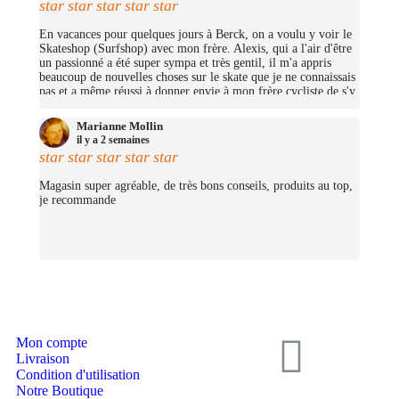
star
star
star
star
star
En vacances pour quelques jours à Berck, on a voulu y voir le
Skateshop (Surfshop) avec mon frère. Alexis, qui a l'air d'être
un passionné a été super sympa et très gentil, il m'a appris
beaucoup de nouvelles choses sur le skate que je ne connaissais
pas et a même réussi à donner envie à mon frère cycliste de s'y
mettre (trop bien ;D)! On avait pas pris beaucoup d'argent mais
j'ai pu me prendre quelques petites choses et on repassera très
Marianne Mollin
certainement un jour pour nous prendre un cruiser chacun.
il y a 2 semaines
(Merciii encore pour les stickers offerts !
star
star
star
star
star
Magasin super agréable, de très bons conseils, produits au top,
je recommande
Mon compte
Livraison
Condition d'utilisation
Notre Boutique