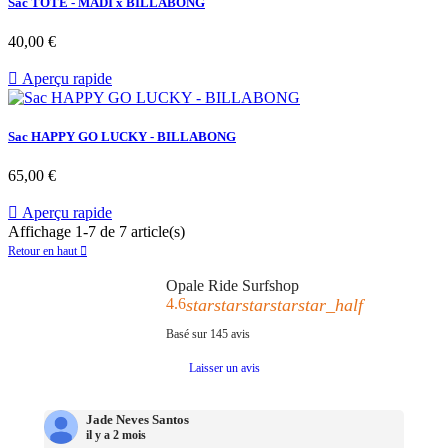
Sac TOTE - MADI x BILLABONG
Prix
40,00 €

Aperçu rapide
Sac HAPPY GO LUCKY - BILLABONG
Prix
65,00 €

Aperçu rapide
Affichage 1-7 de 7 article(s)
Retour en haut

Opale Ride Surfshop
4.6
star
star
star
star
star_half
Basé sur
145
avis
Laisser un avis
Jade Neves Santos
il y a 2 mois