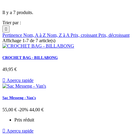
Il y a 7 produits.
Trier par :

Pertinence
Nom, A à Z
Nom, Z à A
Prix, croissant
Prix, décroissant
Affichage 1-7 de 7 article(s)
CROCHET BAG - BILLABONG
Prix
49,95 €

Aperçu rapide
Sac Messeng - Van's
Prix
Prix
55,00 €
-20%
44,00 €
de
Prix réduit
base

Aperçu rapide