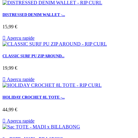
DISTRESSED DENIM WALLET -...
Prix
15,99 €

Aperçu rapide
CLASSIC SURF PU ZIP AROUND...
Prix
19,99 €

Aperçu rapide
HOLIDAY CROCHET 8L TOTE -...
Prix
44,99 €

Aperçu rapide