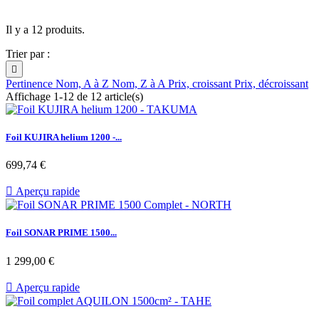
Il y a 12 produits.
Trier par :

Pertinence
Nom, A à Z
Nom, Z à A
Prix, croissant
Prix, décroissant
Affichage 1-12 de 12 article(s)
Foil KUJIRA helium 1200 -...
Prix
699,74 €

Aperçu rapide
Foil SONAR PRIME 1500...
Prix
1 299,00 €

Aperçu rapide