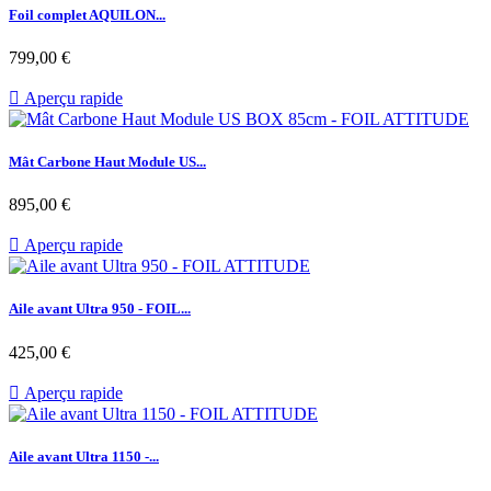
Foil complet AQUILON...
Prix
799,00 €

Aperçu rapide
Mât Carbone Haut Module US...
Prix
895,00 €

Aperçu rapide
Aile avant Ultra 950 - FOIL...
Prix
425,00 €

Aperçu rapide
Aile avant Ultra 1150 -...