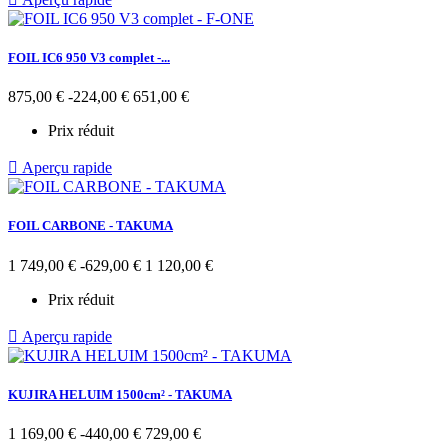
FOIL IC6 950 V3 complet -...
Prix
Prix
875,00 €
-224,00 €
651,00 €
de
Prix réduit
base

Aperçu rapide
FOIL CARBONE - TAKUMA
Prix
Prix
1 749,00 €
-629,00 €
1 120,00 €
de
Prix réduit
base

Aperçu rapide
KUJIRA HELUIM 1500cm² - TAKUMA
Prix
Prix
1 169,00 €
-440,00 €
729,00 €