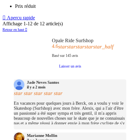
de
Prix réduit
base

Aperçu rapide
Affichage 1-12 de 12 article(s)
Retour en haut

Opale Ride Surfshop
4.6
star
star
star
star
star_half
Basé sur
145
avis
Laisser un avis
Jade Neves Santos
il y a 2 mois
star
star
star
star
star
En vacances pour quelques jours à Berck, on a voulu y voir le
Skateshop (Surfshop) avec mon frère. Alexis, qui a l'air d'être
un passionné a été super sympa et très gentil, il m'a appris
beaucoup de nouvelles choses sur le skate que je ne connaissais
pas et a même réussi à donner envie à mon frère cycliste de s'y
mettre (trop bien ;D)! On avait pas pris beaucoup d'argent mais
j'ai pu me prendre quelques petites choses et on repassera très
Marianne Mollin
certainement un jour pour nous prendre un cruiser chacun.