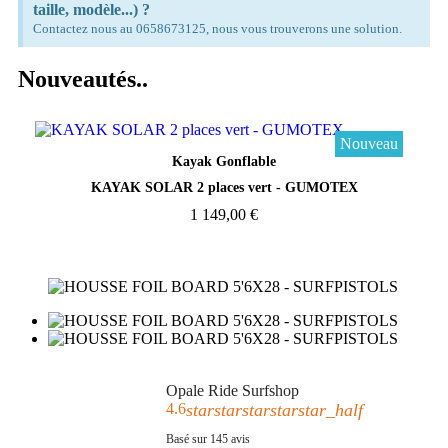
taille, modèle...) ?
Contactez nous au 0658673125, nous vous trouverons une solution.
Nouveautés..
Nouveau
Aperçu rapide
Kayak Gonflable
KAYAK SOLAR 2 places vert - GUMOTEX
1 149,00 €
Opale Ride Surfshop
4.6
star
star
star
star
star_half
Basé sur
145
avis