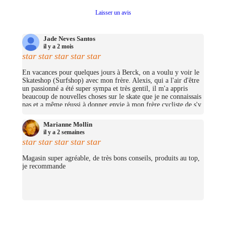
Laisser un avis
Jade Neves Santos
il y a 2 mois
star
star
star
star
star
En vacances pour quelques jours à Berck, on a voulu y voir le
Skateshop (Surfshop) avec mon frère. Alexis, qui a l'air d'être
un passionné a été super sympa et très gentil, il m'a appris
beaucoup de nouvelles choses sur le skate que je ne connaissais
pas et a même réussi à donner envie à mon frère cycliste de s'y
mettre (trop bien ;D)! On avait pas pris beaucoup d'argent mais
j'ai pu me prendre quelques petites choses et on repassera très
Marianne Mollin
certainement un jour pour nous prendre un cruiser chacun.
il y a 2 semaines
(Merciii encore pour les stickers offerts !
star
star
star
star
star
Magasin super agréable, de très bons conseils, produits au top,
je recommande