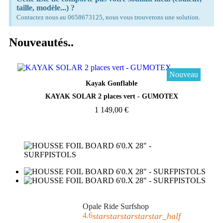
taille, modèle...) ?
Contactez nous au 0658673125, nous vous trouverons une solution.
Nouveautés..
Nouveau
Aperçu rapide
Kayak Gonflable
KAYAK SOLAR 2 places vert - GUMOTEX
1 149,00 €
Opale Ride Surfshop
4.6
star
star
star
star
star_half