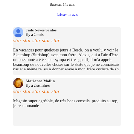
Basé sur
145
avis
Laisser un avis
Jade Neves Santos
il y a 2 mois
star
star
star
star
star
En vacances pour quelques jours à Berck, on a voulu y voir le
Skateshop (Surfshop) avec mon frère. Alexis, qui a l'air d'être
un passionné a été super sympa et très gentil, il m'a appris
beaucoup de nouvelles choses sur le skate que je ne connaissais
pas et a même réussi à donner envie à mon frère cycliste de s'y
mettre (trop bien ;D)! On avait pas pris beaucoup d'argent mais
j'ai pu me prendre quelques petites choses et on repassera très
Marianne Mollin
certainement un jour pour nous prendre un cruiser chacun.
il y a 2 semaines
(Merciii encore pour les stickers offerts !
star
star
star
star
star
Magasin super agréable, de très bons conseils, produits au top,
je recommande