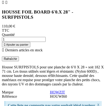


HOUSSE FOIL BOARD 6'0.X 28" -
SURFPISTOLS
110,00 €
TTC
Quantité

Ajouter au panier

Derniers articles en stock
Housse SURFPISTOLS pour une planche de 6’0 X 28 » soit 182 X
71 cm. Les tissus utilisés sont légers et résistants: (Nylon 600D) ,
mousse haute densité, dessous réfléchissants. Cette qualité des
matériaux est requise pour protéger votre planche des petits chocs,
des rayons UV et des dommages causés par la chaleur.
Marque
HOWZIT
Référence
HOUWI60
X
Cette liste ne comporte pas votre souhait idéal (couleur,