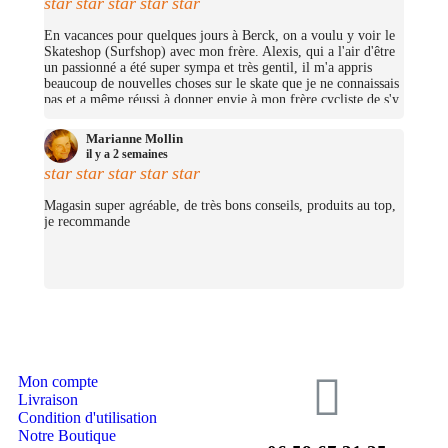
star
star
star
star
star
En vacances pour quelques jours à Berck, on a voulu y voir le
Skateshop (Surfshop) avec mon frère. Alexis, qui a l'air d'être
un passionné a été super sympa et très gentil, il m'a appris
beaucoup de nouvelles choses sur le skate que je ne connaissais
pas et a même réussi à donner envie à mon frère cycliste de s'y
mettre (trop bien ;D)! On avait pas pris beaucoup d'argent mais
j'ai pu me prendre quelques petites choses et on repassera très
Marianne Mollin
certainement un jour pour nous prendre un cruiser chacun.
il y a 2 semaines
(Merciii encore pour les stickers offerts !
star
star
star
star
star
Magasin super agréable, de très bons conseils, produits au top,
je recommande
Mon compte
Livraison
Condition d'utilisation
Notre Boutique