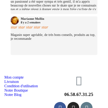
un passionné a été super sympa et très gentil, il m'a appris
beaucoup de nouvelles choses sur le skate que je ne connaissais
pas et a même réussi à donner envie à mon frère cycliste de s'y
mettre (trop bien ;D)! On avait pas pris beaucoup d'argent mais
j'ai pu me prendre quelques petites choses et on repassera très
Marianne Mollin
certainement un jour pour nous prendre un cruiser chacun.
il y a 2 semaines
(Merciii encore pour les stickers offerts !
star
star
star
star
star
Magasin super agréable, de très bons conseils, produits au top,
je recommande
Mon compte
Livraison
Condition d'utilisation
Notre Boutique
06.58.67.31.25
Notre Blog