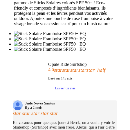
gamme de Sticks Solaires colorés SPF 50+ ! Eco-
friendly et composés d’ingrédients bienfaisants, ils
protègent la peau et les lèvres pendant vos activités
outdoor. Ajoutez une touche de rose framboise à votre
visage lors de vos sessions surf pour un blush naturel.
Opale Ride Surfshop
4.6
star
star
star
star
star_half
Basé sur
145
avis
Laisser un avis
Jade Neves Santos
il y a 2 mois
star
star
star
star
star
En vacances pour quelques jours à Berck, on a voulu y voir le
Skateshop (Surfshop) avec mon frère. Alexis, qui a l'air d'être