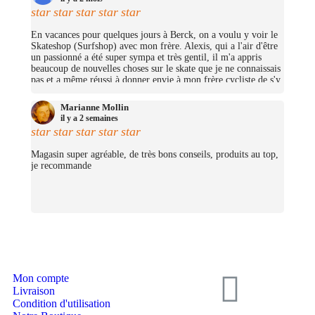
star
star
star
star
star
En vacances pour quelques jours à Berck, on a voulu y voir le
Skateshop (Surfshop) avec mon frère. Alexis, qui a l'air d'être
un passionné a été super sympa et très gentil, il m'a appris
beaucoup de nouvelles choses sur le skate que je ne connaissais
pas et a même réussi à donner envie à mon frère cycliste de s'y
mettre (trop bien ;D)! On avait pas pris beaucoup d'argent mais
j'ai pu me prendre quelques petites choses et on repassera très
Marianne Mollin
certainement un jour pour nous prendre un cruiser chacun.
il y a 2 semaines
(Merciii encore pour les stickers offerts !
star
star
star
star
star
Magasin super agréable, de très bons conseils, produits au top,
je recommande
Mon compte
Livraison
Condition d'utilisation