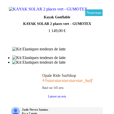
Nouveau
Aperçu rapide
Kayak Gonflable
KAYAK SOLAR 2 places vert - GUMOTEX
1 149,00 €
Opale Ride Surfshop
4.6
star
star
star
star
star_half
Basé sur
145
avis
Laisser un avis
Jade Neves Santos
il y a 2 mois