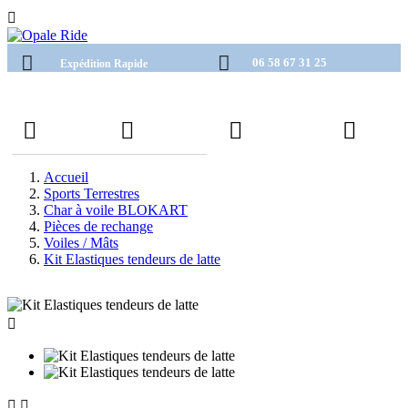

06 58 67 31 25
Expédition Rapide
Accueil
Sports Terrestres
Char à voile BLOKART
Pièces de rechange
Voiles / Mâts
Kit Elastiques tendeurs de latte


