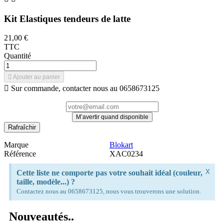
Kit Elastiques tendeurs de latte
21,00 €
TTC
Quantité

Ajouter au panier

Sur commande, contacter nous au 0658673125
M’avertir quand disponible
Marque
Blokart
Référence
XAC0234
X
Cette liste ne comporte pas votre souhait idéal (couleur,
taille, modèle...) ?
Contactez nous au 0658673125, nous vous trouverons une solution.
Nouveautés..