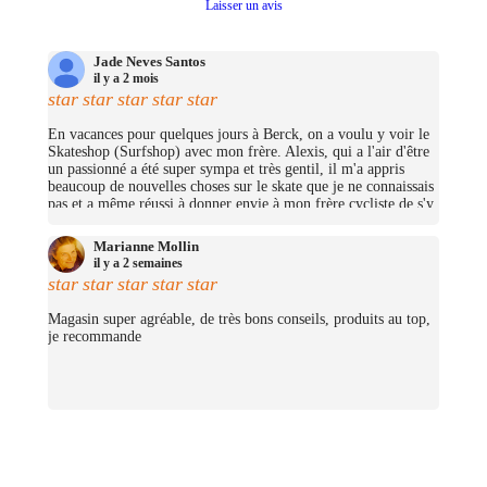
Laisser un avis
Jade Neves Santos
il y a 2 mois
star
star
star
star
star
En vacances pour quelques jours à Berck, on a voulu y voir le
Skateshop (Surfshop) avec mon frère. Alexis, qui a l'air d'être
un passionné a été super sympa et très gentil, il m'a appris
beaucoup de nouvelles choses sur le skate que je ne connaissais
pas et a même réussi à donner envie à mon frère cycliste de s'y
mettre (trop bien ;D)! On avait pas pris beaucoup d'argent mais
j'ai pu me prendre quelques petites choses et on repassera très
Marianne Mollin
certainement un jour pour nous prendre un cruiser chacun.
il y a 2 semaines
(Merciii encore pour les stickers offerts !
star
star
star
star
star
Magasin super agréable, de très bons conseils, produits au top,
je recommande