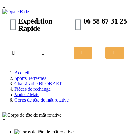

Expédition
06 58 67 31 25
Rapide
Accueil
Sports Terrestres
Char à voile BLOKART
Pièces de rechange
Voiles / Mâts
Corps de tête de mât rotative
