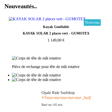
Nouveautés..
Nouveau
Aperçu rapide
Kayak Gonflable
KAYAK SOLAR 2 places vert - GUMOTEX
1 149,00 €
Pièce de rechange pour tête de mât rotative
Opale Ride Surfshop
4.6
star
star
star
star
star_half
Basé sur
145
avis