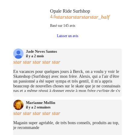
Opale Ride Surfshop
4.6
star
star
star
star
star_half
Basé sur
145
avis
Laisser un avis
Jade Neves Santos
il y a 2 mois
star
star
star
star
star
En vacances pour quelques jours à Berck, on a voulu y voir le
Skateshop (Surfshop) avec mon frère. Alexis, qui a l'air d'être
un passionné a été super sympa et très gentil, il m'a appris
beaucoup de nouvelles choses sur le skate que je ne connaissais
pas et a même réussi à donner envie à mon frère cycliste de s'y
mettre (trop bien ;D)! On avait pas pris beaucoup d'argent mais
j'ai pu me prendre quelques petites choses et on repassera très
Marianne Mollin
certainement un jour pour nous prendre un cruiser chacun.
il y a 2 semaines
(Merciii encore pour les stickers offerts !
star
star
star
star
star
Magasin super agréable, de très bons conseils, produits au top,
je recommande