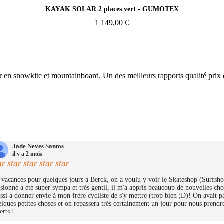
KAYAK SOLAR 2 places vert - GUMOTEX
1 149,00 €
r en snowkite et mountainboard. Un des meilleurs rapports qualité prix
Jade Neves Santos
il y a 2 mois
ar
star
star
star
star
vacances pour quelques jours à Berck, on a voulu y voir le Skateshop (Surfshop)
sionné a été super sympa et très gentil, il m'a appris beaucoup de nouvelles cho
ssi à donner envie à mon frère cycliste de s'y mettre (trop bien ;D)! On avait 
lques petites choses et on repassera très certainement un jour pour nous prendre
erts !