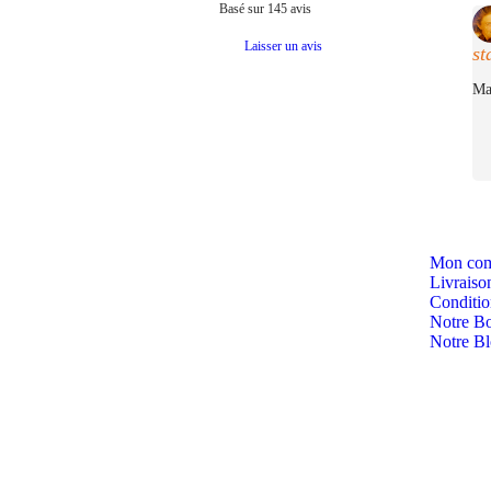
Basé sur
145
avis
Laisser un avis
st
Ma
Mon com
Livraiso
Condition
Notre Bo
Notre B