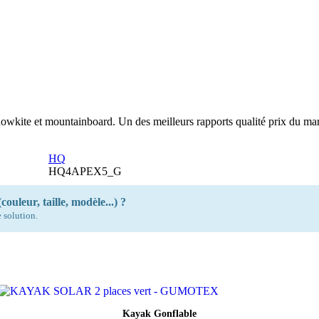
nowkite et mountainboard. Un des meilleurs rapports qualité prix du mar
HQ
HQ4APEX5_G
couleur, taille, modèle...) ?
 solution.
Aperçu rapide
Kayak Gonflable