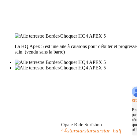
La HQ Apex 5 est une aile à caissons pour débuter et progresse
sain. (vendu sans la barre)
st
En 
pas
réu
Opale Ride Surfshop
que
off
4.6
star
star
star
star
star_half