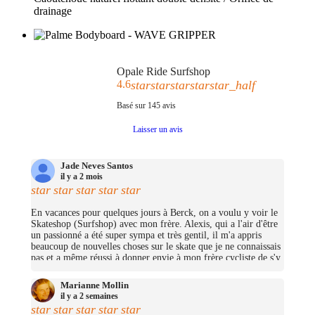
drainage
Opale Ride Surfshop
4.6
star
star
star
star
star_half
Basé sur
145
avis
Laisser un avis
Jade Neves Santos
il y a 2 mois
star
star
star
star
star
En vacances pour quelques jours à Berck, on a voulu y voir le
Skateshop (Surfshop) avec mon frère. Alexis, qui a l'air d'être
un passionné a été super sympa et très gentil, il m'a appris
beaucoup de nouvelles choses sur le skate que je ne connaissais
pas et a même réussi à donner envie à mon frère cycliste de s'y
mettre (trop bien ;D)! On avait pas pris beaucoup d'argent mais
j'ai pu me prendre quelques petites choses et on repassera très
Marianne Mollin
certainement un jour pour nous prendre un cruiser chacun.
il y a 2 semaines
(Merciii encore pour les stickers offerts !
star
star
star
star
star