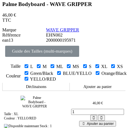
Palme Bodyboard - WAVE GRIPPER
46,00 €
TTC
Marque
WAVE GRIPPER
Référence
EHN002
ean13
2000000195971
Guide des Tailles (multi-marques)
Taille
L
M
ML
MS
S
XL
XS
Green/Black
BLUE/YELLO
Orange/Black
Couleur
YELLO/RED
Déclinaisons
Ajouter au panier
46,00 €
Taille : XL
Couleur : YELLO/RED
Ajouter au panier
Stock : 1