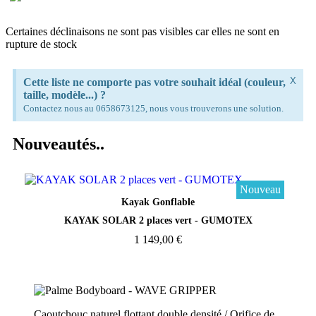
Certaines déclinaisons ne sont pas visibles car elles ne sont en
rupture de stock
X
Cette liste ne comporte pas votre souhait idéal (couleur,
taille, modèle...) ?
Contactez nous au 0658673125, nous vous trouverons une solution.
Nouveautés..
Nouveau
Aperçu rapide
Kayak Gonflable
KAYAK SOLAR 2 places vert - GUMOTEX
1 149,00 €
Caoutchouc naturel flottant double densité / Orifice de