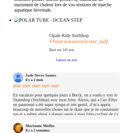
maximum de chaleur lors de vos sessions de marche
aquatique hivernale.
Opale Ride Surfshop
4.6
star
star
star
star
star_half
Basé sur
145
avis
Laisser un avis
Jade Neves Santos
il y a 2 mois
star
star
star
star
star
En vacances pour quelques jours à Berck, on a voulu y voir le
Skateshop (Surfshop) avec mon frère. Alexis, qui a l'air d'être
un passionné a été super sympa et très gentil, il m'a appris
beaucoup de nouvelles choses sur le skate que je ne connaissais
pas et a même réussi à donner envie à mon frère cycliste de s'y
mettre (trop bien ;D)! On avait pas pris beaucoup d'argent mais
j'ai pu me prendre quelques petites choses et on repassera très
Marianne Mollin
certainement un jour pour nous prendre un cruiser chacun.
il y a 2 semaines