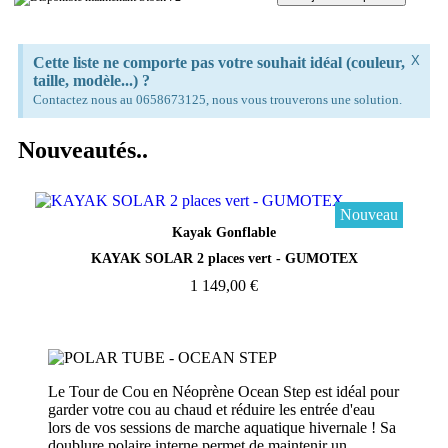
X
Cette liste ne comporte pas votre souhait idéal (couleur,
taille, modèle...) ?
Contactez nous au 0658673125, nous vous trouverons une solution.
Nouveautés..
Nouveau
Aperçu rapide
Kayak Gonflable
KAYAK SOLAR 2 places vert - GUMOTEX
1 149,00 €
Le Tour de Cou en Néoprène Ocean Step est idéal pour
garder votre cou au chaud et réduire les entrée d'eau
lors de vos sessions de marche aquatique hivernale ! Sa
doublure polaire interne permet de maintenir un