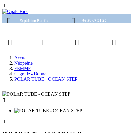

06 58 67 31 25
Expédition Rapide
Accueil
Néoprène
FEMME
Cagoule - Bonnet
POLAR TUBE - OCEAN STEP


