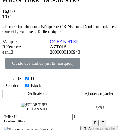
POLAR TUBE - OCEAN STEP
16,99 €
TTC
- Protection du cou - Néoprène CR Nylon - Doublure polaire -
Ourlet lycra lisse - Taille unique
Marque
OCEAN STEP
Référence
AZT016
ean13
2000000136943
Guide des Tailles (multi-marques)
Taille
U
Couleur
Black
Déclinaisons
Ajouter au panier
16,99 €
Taille : U
Couleur : Black
Ajouter au panier
Stock : 2