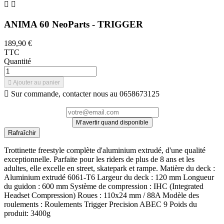


ANIMA 60 NeoParts - TRIGGER
189,90 €
TTC
Quantité

Ajouter au panier

Sur commande, contacter nous au 0658673125
M’avertir quand disponible
Trottinette freestyle complète d'aluminium extrudé, d'une qualité
exceptionnelle. Parfaite pour les riders de plus de 8 ans et les
adultes, elle excelle en street, skatepark et rampe. Matière du deck :
Aluminium extrudé 6061-T6 Largeur du deck : 120 mm Longueur
du guidon : 600 mm Système de compression : IHC (Integrated
Headset Compression) Roues : 110x24 mm / 88A Modèle des
roulements : Roulements Trigger Precision ABEC 9 Poids du
produit: 3400g