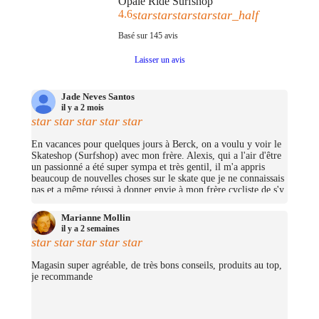
Opale Ride Surfshop
4.6
star
star
star
star
star_half
Basé sur
145
avis
Laisser un avis
Jade Neves Santos
il y a 2 mois
star
star
star
star
star
En vacances pour quelques jours à Berck, on a voulu y voir le
Skateshop (Surfshop) avec mon frère. Alexis, qui a l'air d'être
un passionné a été super sympa et très gentil, il m'a appris
beaucoup de nouvelles choses sur le skate que je ne connaissais
pas et a même réussi à donner envie à mon frère cycliste de s'y
mettre (trop bien ;D)! On avait pas pris beaucoup d'argent mais
j'ai pu me prendre quelques petites choses et on repassera très
Marianne Mollin
certainement un jour pour nous prendre un cruiser chacun.
il y a 2 semaines
(Merciii encore pour les stickers offerts !
star
star
star
star
star
Magasin super agréable, de très bons conseils, produits au top,
je recommande