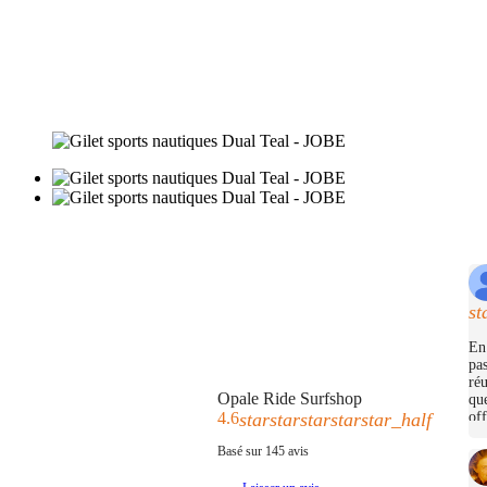
st
En 
pas
réu
Opale Ride Surfshop
que
off
4.6
star
star
star
star
star_half
Basé sur
145
avis