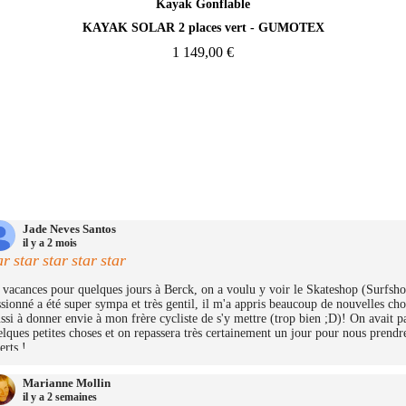
Aperçu rapide
Kayak Gonflable
KAYAK SOLAR 2 places vert - GUMOTEX
1 149,00 €
Jade Neves Santos
il y a 2 mois
ar
star
star
star
star
vacances pour quelques jours à Berck, on a voulu y voir le Skateshop (Surfshop)
sionné a été super sympa et très gentil, il m'a appris beaucoup de nouvelles cho
ssi à donner envie à mon frère cycliste de s'y mettre (trop bien ;D)! On avait 
lques petites choses et on repassera très certainement un jour pour nous prendre
erts !
Marianne Mollin
il y a 2 semaines