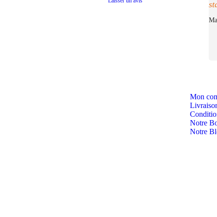
Laisser un avis
st
Ma
Mon com
Livraiso
Condition
Notre Bo
Notre B