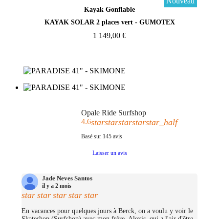
Nouveau
Aperçu rapide
Kayak Gonflable
KAYAK SOLAR 2 places vert - GUMOTEX
1 149,00 €
Opale Ride Surfshop
4.6
star
star
star
star
star_half
Basé sur
145
avis
Laisser un avis
Jade Neves Santos
il y a 2 mois
star
star
star
star
star
En vacances pour quelques jours à Berck, on a voulu y voir le
Skateshop (Surfshop) avec mon frère. Alexis, qui a l'air d'être