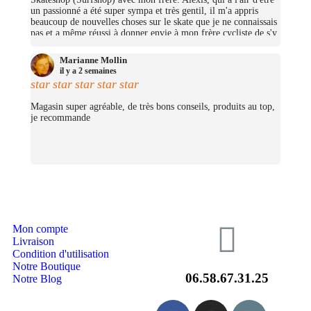
un passionné a été super sympa et très gentil, il m'a appris
beaucoup de nouvelles choses sur le skate que je ne connaissais
pas et a même réussi à donner envie à mon frère cycliste de s'y
mettre (trop bien ;D)! On avait pas pris beaucoup d'argent mais
j'ai pu me prendre quelques petites choses et on repassera très
Marianne Mollin
certainement un jour pour nous prendre un cruiser chacun.
il y a 2 semaines
(Merciii encore pour les stickers offerts !
star
star
star
star
star
Magasin super agréable, de très bons conseils, produits au top,
je recommande
Mon compte
Livraison
Condition d'utilisation
Notre Boutique
06.58.67.31.25
Notre Blog