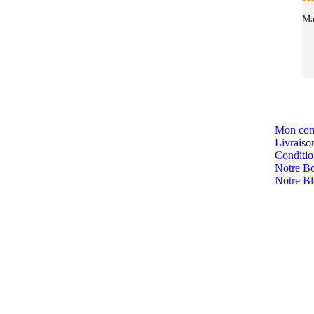
Ma
Mon com
Livraiso
Condition
Notre Bo
Notre B