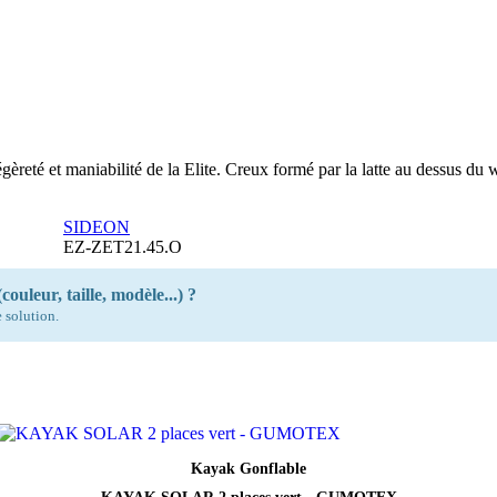
èreté et maniabilité de la Elite. Creux formé par la latte au dessus du w
SIDEON
EZ-ZET21.45.O
couleur, taille, modèle...) ?
 solution.
Aperçu rapide
Kayak Gonflable