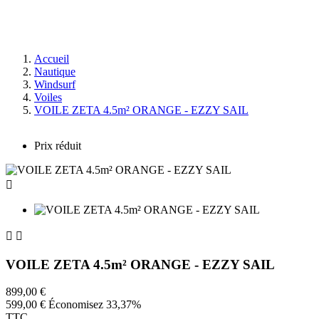
Accueil
Nautique
Windsurf
Voiles
VOILE ZETA 4.5m² ORANGE - EZZY SAIL
Prix réduit



VOILE ZETA 4.5m² ORANGE - EZZY SAIL
899,00 €
599,00 €
Économisez 33,37%
TTC