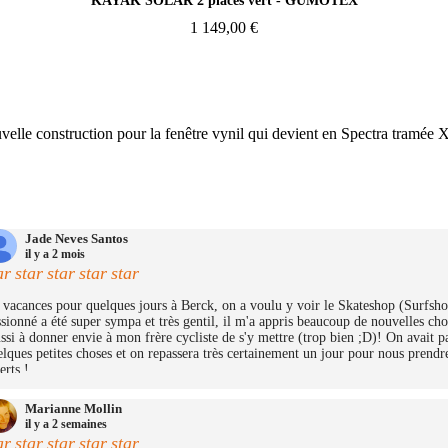
KAYAK SOLAR 2 places vert - GUMOTEX
1 149,00 €
uvelle construction pour la fenêtre vynil qui devient en Spectra tramée 
Jade Neves Santos
il y a 2 mois
ar
star
star
star
star
vacances pour quelques jours à Berck, on a voulu y voir le Skateshop (Surfshop)
sionné a été super sympa et très gentil, il m'a appris beaucoup de nouvelles cho
ssi à donner envie à mon frère cycliste de s'y mettre (trop bien ;D)! On avait 
lques petites choses et on repassera très certainement un jour pour nous prendre
erts !
Marianne Mollin
il y a 2 semaines
ar
star
star
star
star