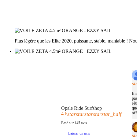
Plus légère que les Elite 2020, puissante, stable, maniable ! No
st
En 
pas
réu
Opale Ride Surfshop
que
off
4.6
star
star
star
star
star_half
Basé sur
145
avis
Laisser un avis
st